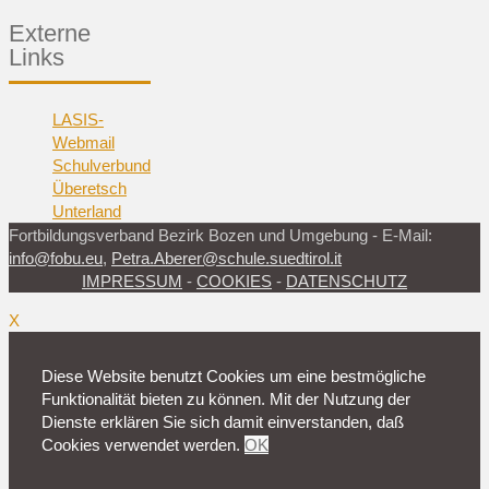
Externe
Links
LASIS-
Webmail
Schulverbund
Überetsch
Unterland
Fortbildungsverband Bezirk Bozen und Umgebung - E-Mail:
info@fobu.eu
,
Petra.Aberer@schule.suedtirol.it
IMPRESSUM
-
COOKIES
-
DATENSCHUTZ
X
Diese Website benutzt Cookies um eine bestmögliche
Funktionalität bieten zu können. Mit der Nutzung der
Dienste erklären Sie sich damit einverstanden, daß
Cookies verwendet werden.
OK