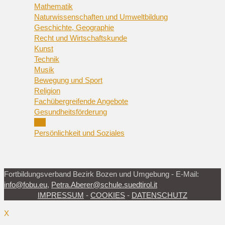
Mathematik
Naturwissenschaften und Umweltbildung
Geschichte, Geographie
Recht und Wirtschaftskunde
Kunst
Technik
Musik
Bewegung und Sport
Religion
Fachübergreifende Angebote
Gesundheitsförderung
KIT
Persönlichkeit und Soziales
Fortbildungsverband Bezirk Bozen und Umgebung - E-Mail:
info@fobu.eu
,
Petra.Aberer@schule.suedtirol.it
IMPRESSUM
-
COOKIES
-
DATENSCHUTZ
X