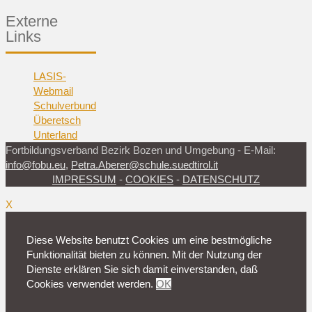
Externe
Links
LASIS-
Webmail
Schulverbund
Überetsch
Unterland
Fortbildungsverband Bezirk Bozen und Umgebung - E-Mail:
info@fobu.eu
,
Petra.Aberer@schule.suedtirol.it
IMPRESSUM
-
COOKIES
-
DATENSCHUTZ
X
Diese Website benutzt Cookies um eine bestmögliche
Funktionalität bieten zu können. Mit der Nutzung der
Dienste erklären Sie sich damit einverstanden, daß
Cookies verwendet werden.
OK