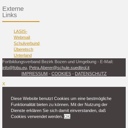
Externe
Links
LASIS-
Webmail
Schulverbund
Überetsch
Unterland
Fortbildungsverband Bezirk Bozen und Umgebung - E-Mail:
info@fobu.eu
,
Petra.Aberer@schule.suedtirol.it
IMPRESSUM
-
COOKIES
-
DATENSCHUTZ
X
Diese Website benutzt Cookies um eine bestmögliche
Funktionalität bieten zu können. Mit der Nutzung der
Dienste erklären Sie sich damit einverstanden, daß
Cookies verwendet werden.
OK