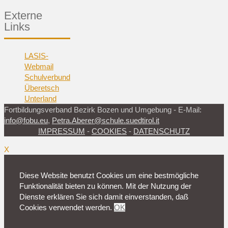
Externe
Links
LASIS-
Webmail
Schulverbund
Überetsch
Unterland
Fortbildungsverband Bezirk Bozen und Umgebung - E-Mail:
info@fobu.eu
,
Petra.Aberer@schule.suedtirol.it
IMPRESSUM
-
COOKIES
-
DATENSCHUTZ
X
Diese Website benutzt Cookies um eine bestmögliche
Funktionalität bieten zu können. Mit der Nutzung der
Dienste erklären Sie sich damit einverstanden, daß
Cookies verwendet werden.
OK